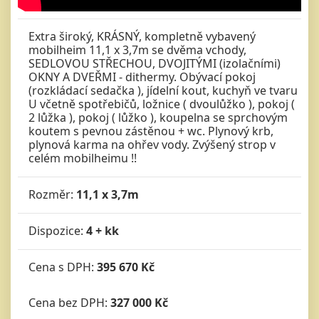
Extra široký, KRÁSNÝ, kompletně vybavený
mobilheim 11,1 x 3,7m se dvěma vchody,
SEDLOVOU STŘECHOU, DVOJITÝMI (izolačními)
OKNY A DVEŘMI - dithermy. Obývací pokoj
(rozkládací sedačka ), jídelní kout, kuchyň ve tvaru
U včetně spotřebičů, ložnice ( dvoulůžko ), pokoj (
2 lůžka ), pokoj ( lůžko ), koupelna se sprchovým
koutem s pevnou zástěnou + wc. Plynový krb,
plynová karma na ohřev vody. Zvýšený strop v
celém mobilheimu !!
Rozměr:
11,1 x 3,7m
Dispozice:
4 + kk
Cena s DPH:
395 670 Kč
Cena bez DPH:
327 000 Kč