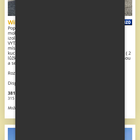
Willerby Granada
Popis: Extra široký, KRÁSNÝ, kompletně vybavený
mobilheim 11 x 3,7m se dvěma vchody, DVOJITÝMI (
izolačními ) OKNY A DVEŘMI - dithermy, CENTRÁLNÍM
VYTÁPĚNÍM - plynový kotel + radiátory ve všech
místnostech + plynový krb. Obývací pokoj, jídelní kout ,
kuchyň ve tvaru L, prostorná ložnice ( dvoulůžko ), pokoj ( 2
lůžka ), koupelna se sprchovým koutem s pevnou zástěnou
a sedací vaničkou + wc.
Rozměr: 11 x 3,7m
Dispozice: 3 + kk
381 150 Kč vč. DPH
315 000 Kč bez DPH
Možnost odpočtu DPH