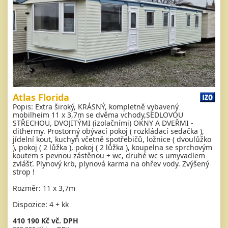
Atlas Florida
Popis: Extra široký, KRÁSNÝ, kompletně vybavený
mobilheim 11 x 3,7m se dvěma vchody,SEDLOVOU
STŘECHOU, DVOJITÝMI (izolačními) OKNY A DVEŘMI -
dithermy. Prostorný obývací pokoj ( rozkládací sedačka ),
jídelní kout, kuchyň včetně spotřebičů, ložnice ( dvoulůžko
), pokoj ( 2 lůžka ), pokoj ( 2 lůžka ), koupelna se sprchovým
koutem s pevnou zástěnou + wc, druhé wc s umyvadlem
zvlášť. Plynový krb, plynová karma na ohřev vody. Zvýšený
strop !
Rozměr: 11 x 3,7m
Dispozice: 4 + kk
410 190 Kč vč. DPH