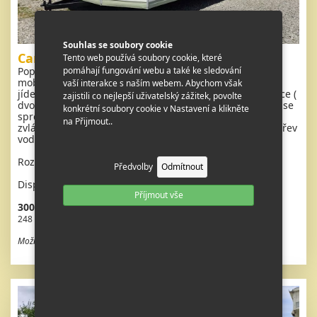
Souhlas se soubory cookie
Carnaby Rancho Grande
Tento web používá soubory cookie, které
Popis: Extra široký, VELMI HEZKÝ, kompletně vybavený
pomáhají fungování webu a také ke sledování
mobilheim 11,1 x 3,7m se dvěma vchody. Obývací pokoj,
vaší interakce s naším webem. Abychom však
jídelní kout , kuchyň ve tvaru U včetně spotřebičů, ložnice (
zajistili co nejlepší uživatelský zážitek, povolte
dvoulůžko ) s umyvadlem, pokoj ( dvoulůžko ), koupelna se
konkrétní soubory cookie v Nastavení a klikněte
sprchovým koutem se sedací vaničkou, wc s umyvadlem
na Přijmout..
zvlášť. Plynový krb + el. přímotopy, plynová karma na ohřev
vody.
Rozměr: 11,1 x 3,7m
Předvolby
Odmítnout
Dispozice: 3 + kk
Příjmout vše
300 080 Kč vč. DPH
248 000 Kč bez DPH
Možnost odpočtu DPH