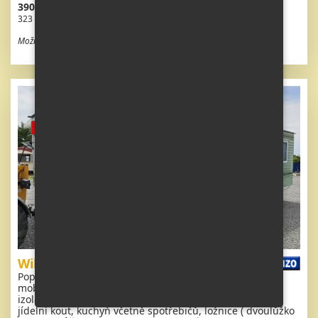
390 830 Kč vč. DPH
323 000 Kč bez DPH
Možnost odpočtu DPH
Willerby Granada
Popis: Extra široký, KRÁSNÝ, čistý, kompletně vybavený
mobilheim 8,8 x 3,7m se dvěma vchody, DVOJITÝMI (
izolačními ) OKNY A DVEŘMI - dithermy. Obývací pokoj,
jídelní kout, kuchyň včetně spotřebičů, ložnice ( dvoulůžko