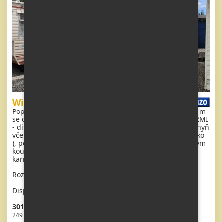
Willerby Caernarfon
Popis: Krásný, kompletně vybavený mobilheim 10,9 x 3,1m
se dvěma vchody, DVOJITÝMI ( izolačními ) OKNY A DVEŘMI
- dithermy. Obývací pokoj, jídelní kout ( rozkládací ), kuchyň
včetně spotřebičů, ložnice ( dvoulůžko ), pokoj ( dvoulůžko
), pokoj ( 2 lůžka - patrová postel ), koupelna se sprchovým
koutem s pevnou zástěnou + wc. Plynový krb , plynová
karma na ohřev vody.
Rozměr: 10,9 x 3,1m
Dispozice: 4 + kk
301 290 Kč vč. DPH
249 000 Kč bez DPH