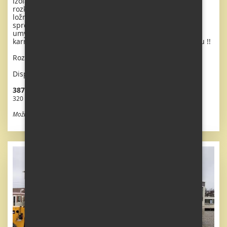
izolačními ) OKNY A DVEŘMI - dithermy. Obývací pokoj (
rozkládací sedačka ), jídelní kout, kuchyň ve tvaru U,
ložnice ( dvoulůžko ), pokoj ( 2 lůžka ), koupelna se
sprchovým koutem s pevnou zástěnou + wc, druhé wc s
umyvadlem zvlášť. Plynový krb + el. přímotop, plynová
karma na ohřev vody. Zvýšený strop v celém mobilheimu !!
Rozměr: 11,1 x 3,7m
Dispozice: 3 + kk
387 200 Kč vč. DPH
320 000 Kč bez DPH
Možnost odpočtu DPH