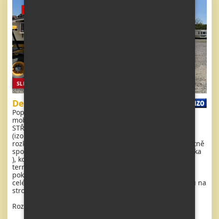
SLEVA
Delta Denbigh
Popis: Extra široký, krásný, čistý, kompletně vybavený
mobilheim 11 x 3,7m se dvěma vchody , SEDLOVOU
STŘECHOU s IMITACÍ STŘEŠNÍCH TAŠEK, DVOJITÝMI
(izolačními) OKNY - dithermy. Prostorný obývací pokoj (
rozkládací sedačka ), jídelní kout, kuchyň ve tvaru U včetně
spotřebičů, ložnice ( dvoulůžko ) se šatnou, pokoj ( 2 lůžka
), koupelna se sprchovým koutem s pevnou zástěnou a
termostatickou baterií + wc. Plynový krb + el. vytápění v
pokojích, plynová karma na ohřev vody. Zvýšený strop v
celém mobilheimu !! Mobilheim má pomačkanou tapetu na
stropě.
Rozměr: 11 x 3,7m