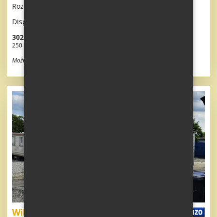
Rozměr: 8,8 x 3,1m
Dispozice: 3 + kk
302 500 Kč vč. DPH
250 000 Kč bez DPH
Možnost odpočtu DPH
Willerby Ideal Eclipse - NEVYBAVENÝ !!