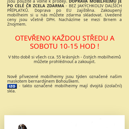
jsou použité a volné k prodeji.
DOPRAVA MOBILHEIMŮ JE
PO CELÉ ČR ZCELA ZDARMA
- BEZ JAKÝCHKOLIV DALŠÍCH
PŘÍPLATKŮ. Doprava po EU zajištěna. Zakoupený
mobilheim si u nás můžete zdarma skladovat. Uvedené
ceny jsou včetně DPH. Nacházíme se mezi Brnem a
Znojmem.
OTEVŘENO KAŽDOU STŘEDU A
SOBOTU 10-15 HOD !
V této době si všech cca. 55 krásných - čistých mobilheimů
můžete prohlédnout a zakoupit.
Nově přivezené mobilheimy jsou týden označené našim
maskotem bernardýnem Bohouškem.
- takto označené mobilheimy mají dvojitá (izolační)
skla.