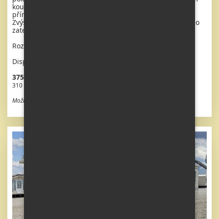
koutem s pevnou zástěnou + wc. Plynový krb + el.
přímotopy v pokojích, plynová karma na ohřev vody.
Zvýšený strop v celém mobilheimu !! Do mobilheimu bylo
zatečeno .
Rozměr: 11,1 x 3,7m
Dispozice: 4 + kk
375 100 Kč vč. DPH
310 000 Kč bez DPH
Možnost odpočtu DPH