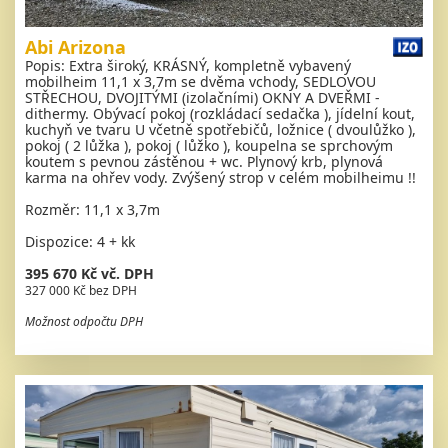
Abi Arizona
Popis: Extra široký, KRÁSNÝ, kompletně vybavený
mobilheim 11,1 x 3,7m se dvěma vchody, SEDLOVOU
STŘECHOU, DVOJITÝMI (izolačními) OKNY A DVEŘMI -
dithermy. Obývací pokoj (rozkládací sedačka ), jídelní kout,
kuchyň ve tvaru U včetně spotřebičů, ložnice ( dvoulůžko ),
pokoj ( 2 lůžka ), pokoj ( lůžko ), koupelna se sprchovým
koutem s pevnou zástěnou + wc. Plynový krb, plynová
karma na ohřev vody. Zvýšený strop v celém mobilheimu !!
Rozměr: 11,1 x 3,7m
Dispozice: 4 + kk
395 670 Kč vč. DPH
327 000 Kč bez DPH
Možnost odpočtu DPH