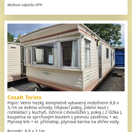
Možnost odpočtu DPH
Cosalt Torino
Popis: Velmi hezký, kompletně vybavený mobilheim 8,8 x
3,1m se dvěma vchody. Obývací pokoj, jídelní kout (
rozkládací ), kuchyň, ložnice ( dvoulůžko ), pokoj ( 2 lůžka ),
koupelna se sprchovým koutem s pevnou zástěnou + wc.
Plynový krb + el. přímotop, plynová karma na ohřev vody.
Rozměr: 8,8 x 3,1m