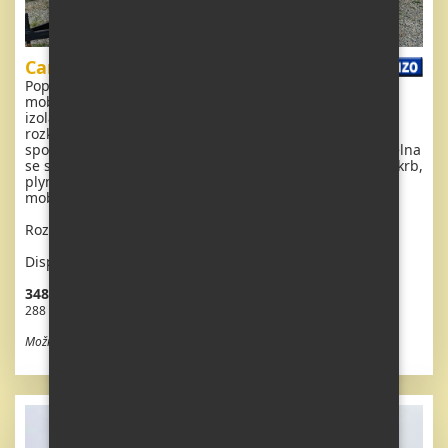
Carnaby Belvedere
Popis: Extra široký, krásný, čistý, kompletně vybavený
mobilheim 8,1 x 3,7m s jedním vchodem, DVOJITÝMI (
izolačními ) OKNY A DVEŘMI - dithermy. Obývací pokoj (
rozkládací sedačka )s jídelním koutem , kuchyň včetně
spotřebičů, ložnice ( dvoulůžko ), pokoj ( 2 lůžka ), koupelna
se sprchovým koutem s pevnou zástěnou + wc. Plynový krb,
plynová karma na ohřev vody. Zvýšený strop v celém
mobilheimu !
Rozměr: 8,1 x 3,7m
Dispozice: 3 + kk
348 480 Kč vč. DPH
288 000 Kč bez DPH
Možnost odpočtu DPH