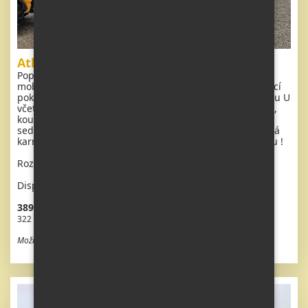
Atlas Image
Popis: Extra široký, KRÁSNÝ, čistý, kompletně vybavený
mobilheim 11 x 3,7m se dvěma vchody. Prostorný obývací
pokoj ( rozkládací sedačka ), jídelní kout , kuchyň ve tvaru U
včetně spotřebičů, ložnice ( dvoulůžko ), pokoj ( 2 lůžka ),
koupelna se sprchovým koutem s pevnou zástěnou a
sedací vaničkou + wc. Plynový krb + el. přímotop, plynová
karma na ohřev vody. Zvýšený strop v celém mobilheimu !
Rozměr: 11 x 3,7m
Dispozice: 3 + kk
389 620 Kč vč. DPH
322 000 Kč bez DPH
Možnost odpočtu DPH