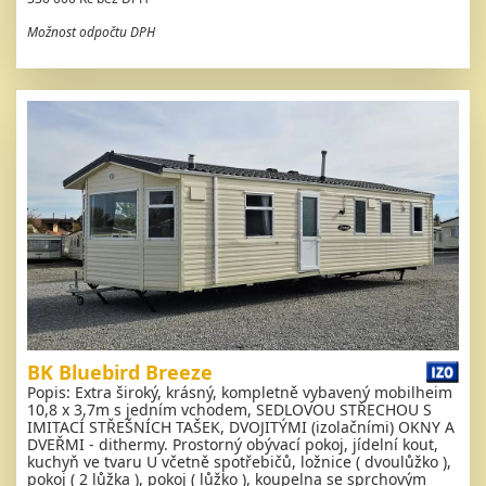
Možnost odpočtu DPH
BK Bluebird Breeze
Popis: Extra široký, krásný, kompletně vybavený mobilheim
10,8 x 3,7m s jedním vchodem, SEDLOVOU STŘECHOU S
IMITACÍ STŘEŠNÍCH TAŠEK, DVOJITÝMI (izolačními) OKNY A
DVEŘMI - dithermy. Prostorný obývací pokoj, jídelní kout,
kuchyň ve tvaru U včetně spotřebičů, ložnice ( dvoulůžko ),
pokoj ( 2 lůžka ), pokoj ( lůžko ), koupelna se sprchovým