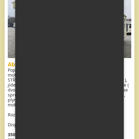
Abi Arizona
Popis: Extra široký, velmi hezký, kompletně vybavený
mobilheim 11,1 x 3,7m se dvěma vchody, SEDLOVOU
STŘECHOU. Prostorný obývací pokoj (rozkládací sedačka ),
jídelní kout, kuchyň ve tvaru U včetně spotřebičů, ložnice (
dvoulůžko ), pokoj ( 2 lůžka ), pokoj ( 2 lůžka ), koupelna se
sprchovým koutem s pevnou zástěnou + wc. Plynový krb,
plynová karma na ohřev vody. Zvýšený strop v celém
mobilheimu !!
Rozměr: 11,1 x 3,7m
Dispozice: 4 + kk
350 900 Kč vč. DPH