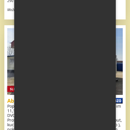
290 000 Kč bez DPH
Možnost odpočtu DPH
SLEVA
Abi Colorado
Popis: Extra široký, krásný, kompletně vybavený mobilheim
11,1 x 3,7m se dvěma vchody, SEDLOVOU STŘECHOU,
DVOJITÝMI (izolačními) OKNY A DVEŘMI - dithermy.
Prostorný obývací pokoj ( rozkládací sedačka ) , jídelní kout,
kuchyň ve tvaru U včetně spotřebičů, ložnice ( dvoulůžko ),
pokoj ( 2 lůžka ), pokoj ( 2 lůžka ), koupelna se sprchovým