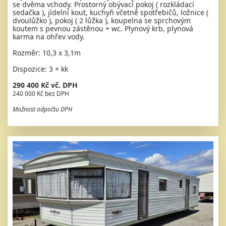
se dvěma vchody. Prostorný obývací pokoj ( rozkládací
sedačka ), jídelní kout, kuchyň včetně spotřebičů, ložnice (
dvoulůžko ), pokoj ( 2 lůžka ), koupelna se sprchovým
koutem s pevnou zástěnou + wc. Plynový krb, plynová
karma na ohřev vody.
Rozměr: 10,3 x 3,1m
Dispozice: 3 + kk
290 400 Kč vč. DPH
240 000 Kč bez DPH
Možnost odpočtu DPH