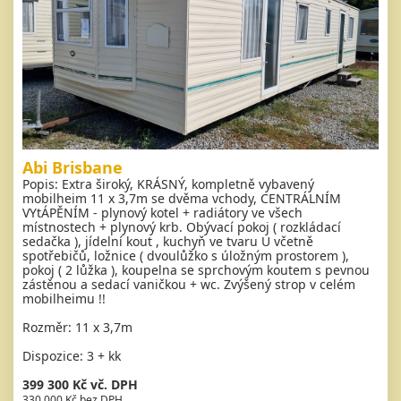
Abi Brisbane
Popis: Extra široký, KRÁSNÝ, kompletně vybavený
mobilheim 11 x 3,7m se dvěma vchody, CENTRÁLNÍM
VYtÁPĚNÍM - plynový kotel + radiátory ve všech
místnostech + plynový krb. Obývací pokoj ( rozkládací
sedačka ), jídelní kout , kuchyň ve tvaru U včetně
spotřebičů, ložnice ( dvoulůžko s úložným prostorem ),
pokoj ( 2 lůžka ), koupelna se sprchovým koutem s pevnou
zástěnou a sedací vaničkou + wc. Zvýšený strop v celém
mobilheimu !!
Rozměr: 11 x 3,7m
Dispozice: 3 + kk
399 300 Kč vč. DPH
330 000 Kč bez DPH