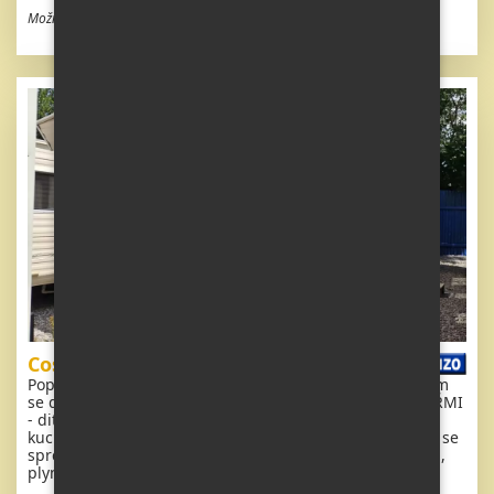
Možnost odpočtu DPH
Cosalt Torino
Popis: Krásný, kompletně vybavený mobilheim 8,8 x 3,1m
se dvěma vchody, DVOJITÝMI ( izolačními ) OKNY A DVEŘMI
- dithermy. Obývací pokoj, jídelní kout ( rozkládací ),
kuchyň, ložnice ( dvoulůžko ), pokoj ( 2 lůžka ), koupelna se
sprchovým koutem s pevnou zástěnou + wc. Plynový krb,
plynová karma na ohřev vody.