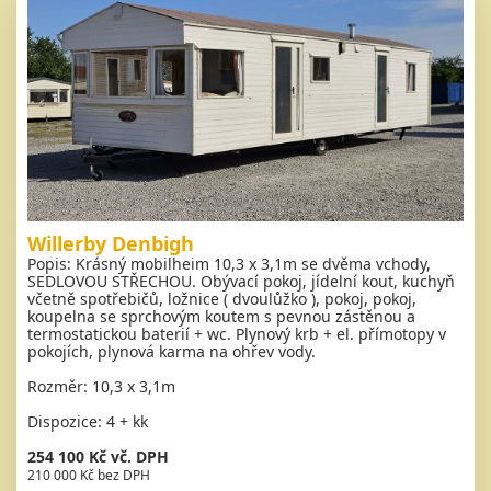
Willerby Denbigh
Popis: Krásný mobilheim 10,3 x 3,1m se dvěma vchody,
SEDLOVOU STŘECHOU. Obývací pokoj, jídelní kout, kuchyň
včetně spotřebičů, ložnice ( dvoulůžko ), pokoj, pokoj,
koupelna se sprchovým koutem s pevnou zástěnou a
termostatickou baterií + wc. Plynový krb + el. přímotopy v
pokojích, plynová karma na ohřev vody.
Rozměr: 10,3 x 3,1m
Dispozice: 4 + kk
254 100 Kč vč. DPH
210 000 Kč bez DPH