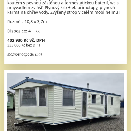
koutem s pevnou zástěnou a termostatickou baterií, wc s
umyvadlem zvlášť. Plynový krb + el. přímotopy, plynová
karma na ohřev vody. Zvýšený strop v celém mobilheimu !!
Rozměr: 10,8 x 3,7m
Dispozice: 4 + kk
402 930 Kč vč. DPH
333 000 Kč bez DPH
Možnost odpočtu DPH