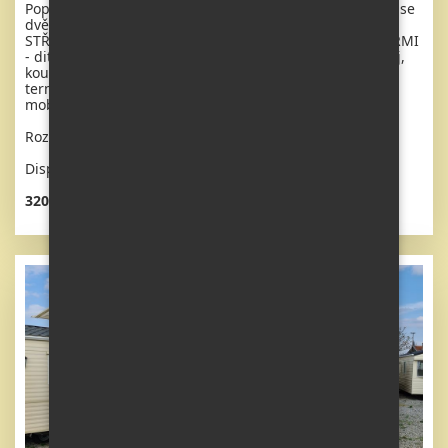
Popis: Extra široký, NEVYBAVENÝ mobilheim 11,1 x 3,7m se
dvěma vchody, SEDLOVOU STŘECHOU S IMITACÍ
STŘEŠNÍCH TAŠEK, DVOJITÝMI (izolačními) OKNY A DVEŘMI
- dithermy. Velmi prostorný obývací pokoj, ložnice, pokoj,
koupelna se sprchovým koutem s pevnou zástěnou a
termostatickou baterií + wc. Zvýšený strop v celém
mobilheimu !
Rozměr: 11,1 x 3,7m
Dispozice: 3 + kk
320 650 Kč