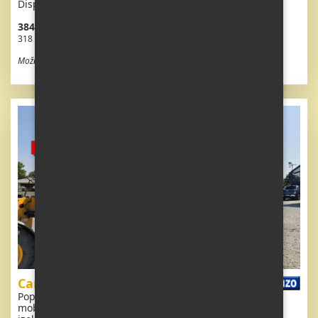
Dispozice: 3 + kk
384 780 Kč vč. DPH
318 000 Kč bez DPH
Možnost odpočtu DPH
Carnaby Belvedere
Popis: Extra široký, KRÁSNÝ, kompletně vybavený
mobilheim 11,1 x 3,7m se dvěma vchody, DVOJITÝMI (