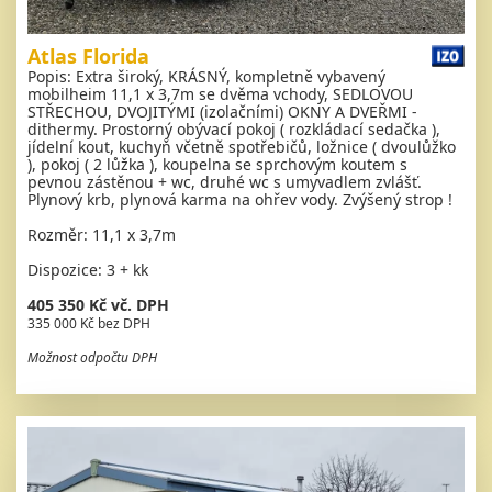
Atlas Florida
Popis: Extra široký, KRÁSNÝ, kompletně vybavený
mobilheim 11,1 x 3,7m se dvěma vchody, SEDLOVOU
STŘECHOU, DVOJITÝMI (izolačními) OKNY A DVEŘMI -
dithermy. Prostorný obývací pokoj ( rozkládací sedačka ),
jídelní kout, kuchyň včetně spotřebičů, ložnice ( dvoulůžko
), pokoj ( 2 lůžka ), koupelna se sprchovým koutem s
pevnou zástěnou + wc, druhé wc s umyvadlem zvlášť.
Plynový krb, plynová karma na ohřev vody. Zvýšený strop !
Rozměr: 11,1 x 3,7m
Dispozice: 3 + kk
405 350 Kč vč. DPH
335 000 Kč bez DPH
Možnost odpočtu DPH