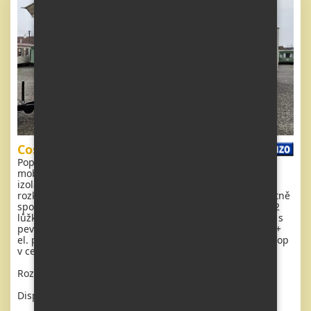
Cosalt Capri
Popis: Extra široký, krásný, čistý, kompletně vybavený
mobilheim 10,9 x 3,7m se dvěma vchody, DVOJITÝMI (
izolačními ) OKNY A DVEŘMI - dithermy. Obývací pokoj (
rozkládací sedačka ), jídelní kout, kuchyň ve tvaru U včetně
spotřebičů, ložnice ( dvoulůžko ), pokoj ( lůžko ), pokoj ( 2
lůžka - patrová postel ), koupelna se sprchovým koutem s
pevnou zástěnou a sedací vaničkou + wc. Elektrický krb +
el. přímotopy, plynová karma na ohřev vody. Zvýšený strop
v celém mobilheimu !
Rozměr: 10,9 x 3,7m
Dispozice: 4 + kk