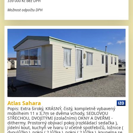
339 000 Kč bez DPH
Možnost odpočtu DPH
Atlas Sahara
Popis: Extra široký, KRÁSNÝ, čistý, kompletně vybavený
mobilheim 11 x 3,7m se dvěma vchody, SEDLOVOU
STŘECHOU, DVOJITÝMI (izolačními) OKNY A DVEŘMI -
dithermy. Prostorný obývací pokoj (rozkládací sedačka ),
jídelní kout, kuchyň ve tvaru U včetně spotřebičů, ložnice (
dvoulůžko ), pokoj ( 2 lůžka ), pokoj ( 2 lůžka ), koupelna se