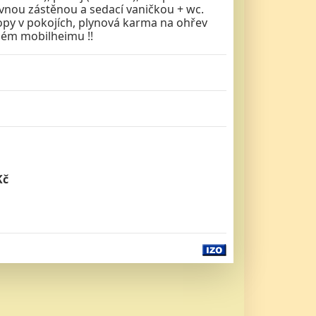
nou zástěnou a sedací vaničkou + wc.
topy v pokojích, plynová karma na ohřev
elém mobilheimu !!
Kč