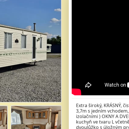
Extra široký, KRÁSNÝ, č
3,7m s jedním vchodem
izolačními ) OKNY A DVEŘ
kuchyň ve tvaru L včetně
dvoulůžko s úložným pro