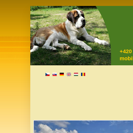
+420
mobi