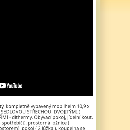
istý, kompletně vybavený mobilheim 10,9 x
, SEDLOVOU STŘECHOU, DVOJITÝMI (
MI - dithermy. Obývací pokoj, jídelní kout,
 spotřebičů, prostorná ložnice (
storem), pokoj ( 2 lůžka ), koupelna se