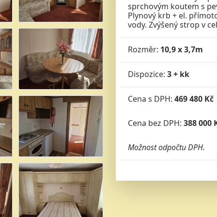
sprchovým koutem s pev
Plynový krb + el. přímo
vody. Zvýšený strop v c
Rozměr:
10,9 x 3,7m
Dispozice:
3 + kk
Cena s DPH:
469 480 Kč
Cena bez DPH:
388 000 
Možnost odpočtu DPH.