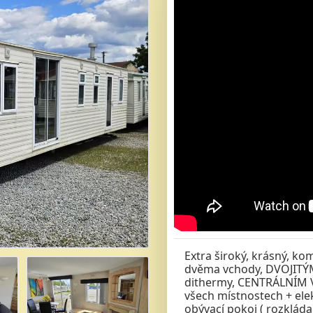
Extra široký, krásný, k
dvěma vchody, DVOJITÝMI
dithermy, CENTRÁLNÍM V
všech místnostech + ele
obývací pokoj ( rozkládac