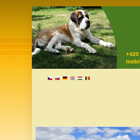
+420
mobi