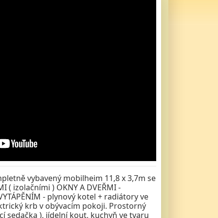
ompletně vybavený mobilheim 11,8 x 3,7m se
 ( izolačními ) OKNY A DVEŘMI -
YTÁPĚNÍM - plynový kotel + radiátory ve
ktrický krb v obývacím pokoji. Prostorný
í sedačka ), jídelní kout, kuchyň ve tvaru