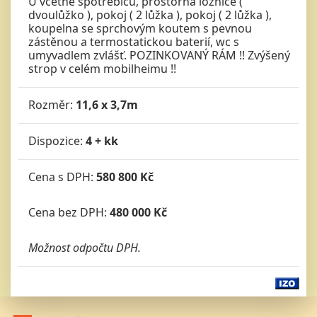
U včetně spotřebičů, prostorná ložnice (
dvoulůžko ), pokoj ( 2 lůžka ), pokoj ( 2 lůžka ),
koupelna se sprchovým koutem s pevnou
zástěnou a termostatickou baterií, wc s
umyvadlem zvlášť. POZINKOVANÝ RÁM !! Zvýšený
strop v celém mobilheimu !!
Rozměr:
11,6 x 3,7m
Dispozice:
4 + kk
Cena s DPH:
580 800 Kč
Cena bez DPH:
480 000 Kč
Možnost odpočtu DPH.