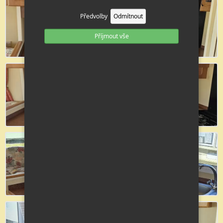
Předvolby
Odmítnout
Příjmout vše