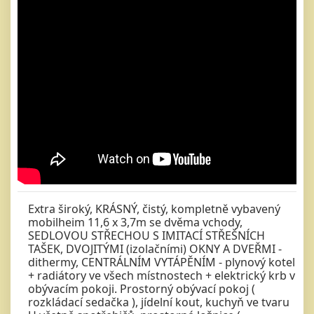
Extra široký, KRÁSNÝ, čistý, kompletně vybavený
mobilheim 11,6 x 3,7m se dvěma vchody,
SEDLOVOU STŘECHOU S IMITACÍ STŘEŠNÍCH
TAŠEK, DVOJITÝMI (izolačními) OKNY A DVEŘMI -
dithermy, CENTRÁLNÍM VYTÁPĚNÍM - plynový kotel
+ radiátory ve všech místnostech + elektrický krb v
obývacím pokoji. Prostorný obývací pokoj (
rozkládací sedačka ), jídelní kout, kuchyň ve tvaru