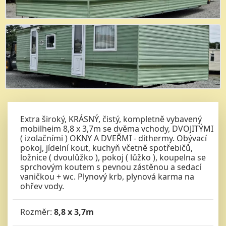
Extra široký, KRÁSNÝ, čistý, kompletně vybavený
mobilheim 8,8 x 3,7m se dvěma vchody, DVOJITÝMI
( izolačními ) OKNY A DVEŘMI - dithermy. Obývací
pokoj, jídelní kout, kuchyň včetně spotřebičů,
ložnice ( dvoulůžko ), pokoj ( lůžko ), koupelna se
sprchovým koutem s pevnou zástěnou a sedací
vaničkou + wc. Plynový krb, plynová karma na
ohřev vody.
Rozměr:
8,8 x 3,7m